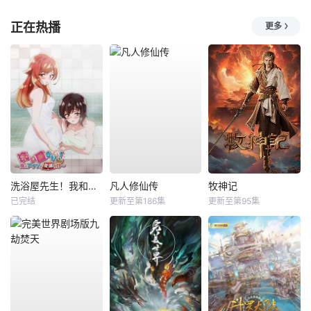
正在热播
更多
洗浴屋先生！我和那家伙在女浴池！？
凡人修仙传
牧神记
已完结
更新至第186集
更新至第95集