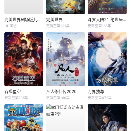
完美世界剧场版九劫焚天
完美世界
斗罗大陆2：绝世唐门
HD国语
更新至第281集
更新至第165集
吞噬星空
凡人修仙传2020
万界独尊
更新至第235集
更新至第186集
更新至第472集