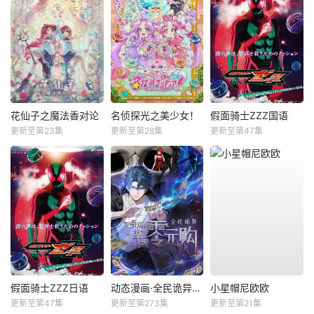
花仙子之魔法香对论
名侦探光之美少女！
假面骑士ZZZ国语
更新至第23集
更新至第28集
更新至第47集
假面骑士ZZZ日语
动态漫画·全民诡异：开局掌握零元购
小星帽尼欧欧
更新至第47集
更新至第273集
更新至第21集