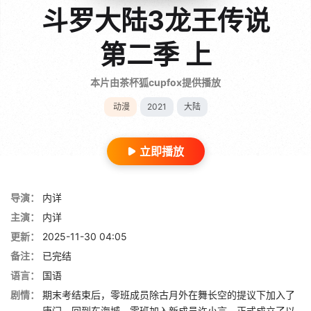
斗罗大陆3龙王传说
第二季 上
本片由茶杯狐cupfox提供播放
动漫
2021
大陆
立即播放
导演：
内详
主演：
内详
更新：
2025-11-30 04:05
备注：
已完结
语言：
国语
剧情：
期末考结束后，零班成员除古月外在舞长空的提议下加入了
唐门。回到东海城，零班加入新成员许小言，正式成立了以