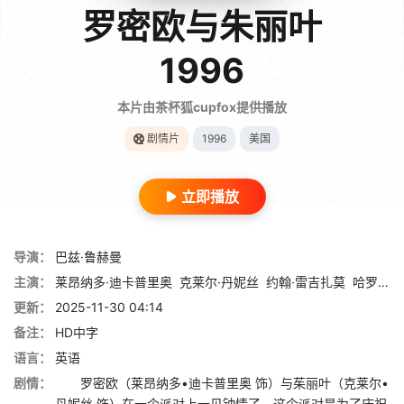
罗密欧与朱丽叶
1996
本片由茶杯狐cupfox提供播放
剧情片
1996
美国
立即播放
导演：
巴兹·鲁赫曼
主演：
莱昂纳多·迪卡普里奥
克莱尔·丹妮丝
约翰·雷吉扎莫
哈罗德·佩里诺
更新：
2025-11-30 04:14
备注：
HD中字
语言：
英语
剧情：
罗密欧（莱昂纳多•迪卡普里奥 饰）与茱丽叶（克莱尔•
丹妮丝 饰）在一个派对上一见钟情了，这个派对是为了庆祝