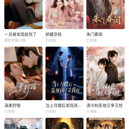
一旦被发现就完了
娇藏京枝
朱门春闺
更新至第01集
已完结
已完结
温柔狩猎
当上月嫂后发现孩子是我的
清冷权臣他又争又抢
已完结
已完结
已完结