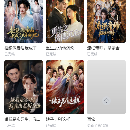
拒绝做妾后我成了太子侧妃
重生之诱他沉沦
流氓帝师，皇家金牌县令
已完结
已完结
已完结
嫌我是实习生，我亮出老板身份
娘子，别这样
盲盒
已完结
已完结
更新至第13集