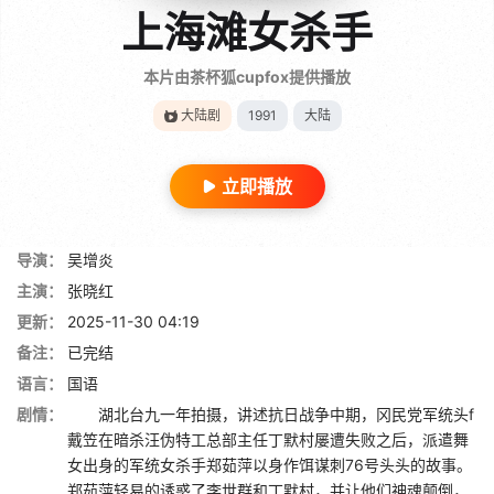
上海滩女杀手
本片由茶杯狐cupfox提供播放
大陆剧
1991
大陆
立即播放
导演：
吴增炎
主演：
张晓红
更新：
2025-11-30 04:19
备注：
已完结
语言：
国语
剧情：
湖北台九一年拍摄，讲述抗日战争中期，冈民党军统头f
戴笠在暗杀汪伪特工总部主任丁默村屡遭失败之后，派遣舞
女出身的军统女杀手郑茹萍以身作饵谋刺76号头头的故事。
郑茹萍轻易的诱惑了李世群和丁默村，并让他们神魂颠倒，