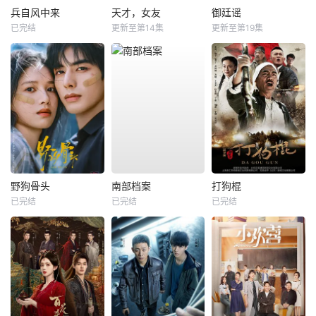
兵自风中来
天才，女友
御廷谣
已完结
更新至第14集
更新至第19集
野狗骨头
南部档案
打狗棍
已完结
已完结
已完结