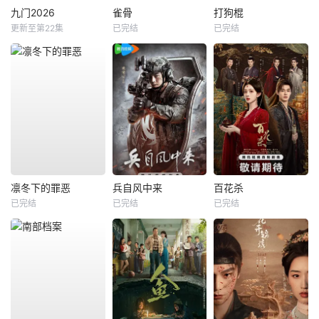
九门2026
雀骨
打狗棍
更新至第22集
已完结
已完结
凛冬下的罪恶
兵自风中来
百花杀
已完结
已完结
已完结