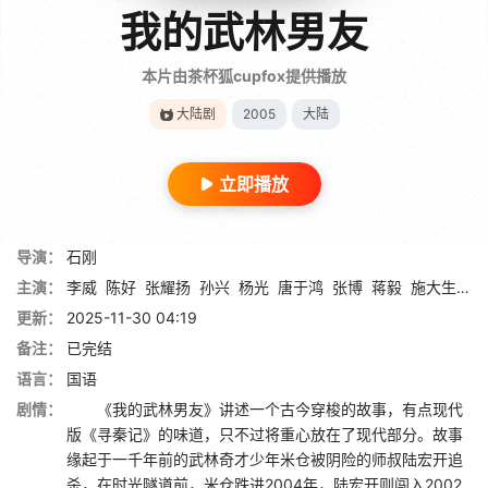
我的武林男友
本片由茶杯狐cupfox提供播放
大陆剧
2005
大陆
立即播放
导演：
石刚
主演：
李威
陈好
张耀扬
孙兴
杨光
唐于鸿
张博
蒋毅
施大生
徐
更新：
2025-11-30 04:19
备注：
已完结
语言：
国语
剧情：
《我的武林男友》讲述一个古今穿梭的故事，有点现代
版《寻秦记》的味道，只不过将重心放在了现代部分。故事
缘起于一千年前的武林奇才少年米仓被阴险的师叔陆宏开追
杀，在时光隧道前，米仓跌进2004年，陆宏开则闯入2002