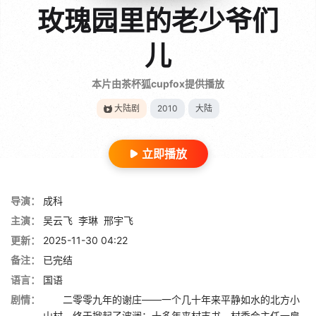
玫瑰园里的老少爷们
儿
本片由茶杯狐cupfox提供播放
大陆剧
2010
大陆
立即播放
导演：
成科
主演：
吴云飞
李琳
邢宇飞
更新：
2025-11-30 04:22
备注：
已完结
语言：
国语
剧情：
二零零九年的谢庄——一个几十年来平静如水的北方小
山村，终于掀起了波澜：十多年来村支书、村委会主任一肩