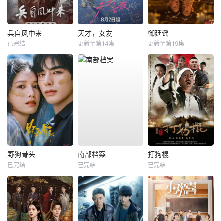
兵自风中来
天才，女友
御廷谣
已完结
更新至第14集
更新至第19集
野狗骨头
南部档案
打狗棍
已完结
已完结
已完结