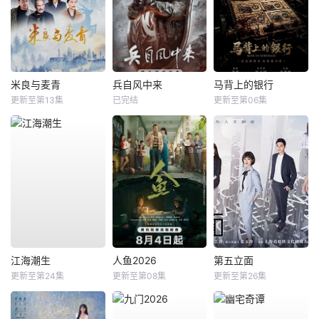
米良与麦青
兵自风中来
马背上的银行
更新至第13集
已完结
更新至第06集
江海潮生
人鱼2026
第五立面
更新至第24集
更新至第08集
更新至第26集