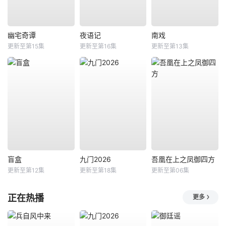
幽宅奇谭
夜语记
南戏
更新至第15集
更新至第16集
更新至第13集
盲盒
九门2026
吾凰在上之凤御四方
更新至第12集
更新至第18集
更新至第06集
正在热播
更多