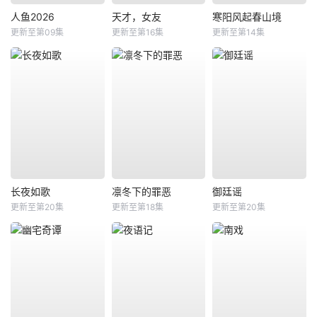
人鱼2026
天才，女友
寒阳风起春山境
更新至第09集
更新至第16集
更新至第14集
长夜如歌
凛冬下的罪恶
御廷谣
更新至第20集
更新至第18集
更新至第20集