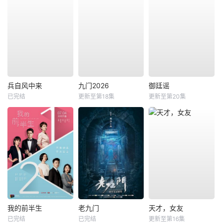
兵自风中来
九门2026
御廷谣
已完结
更新至第18集
更新至第20集
我的前半生
老九门
天才，女友
已完结
已完结
更新至第16集