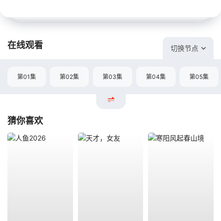
在线观看
切换节点
第01集
第02集
第03集
第04集
第05集
猜你喜欢