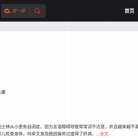
首页
搜一搜
永康
士林从小患有自闭症，因为言语障碍导致常常词不达意，并且越来越不喜
检查身体，何卓文发现她因操劳过度得了肝病，...
全文