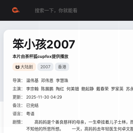
笨小孩2007
本片由茶杯狐cupfox提供播放
大陆剧
2007
香港
导演：
温伟基
邓伟恩
李慧珠
主演：
李宗翰
陈展鹏
陶红
何美钿
鲍起静
戴春荣
罗家英
苏
更新：
2025-11-30 04:29
备注：
已完结
语言：
粤语
剧情：
高妈妈是个善良慈祥的母亲，一生牵挂着儿子士林，而
不知他的所思所想。 一天，高妈妈去年轻医生何卓文那儿