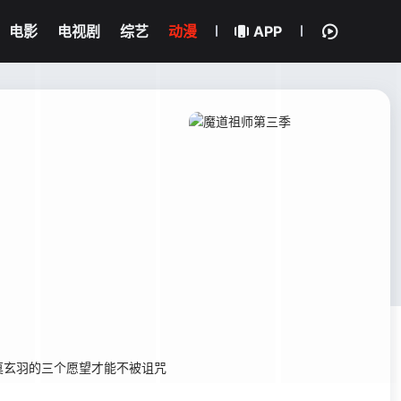
电影
电视剧
综艺
动漫
APP
玄羽的三个愿望才能不被诅咒