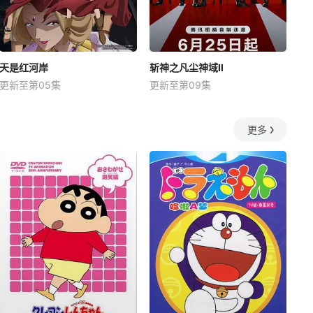
天是红河岸
斩神之凡尘神域Ⅱ
更新至第05集
更新至第09集
更多