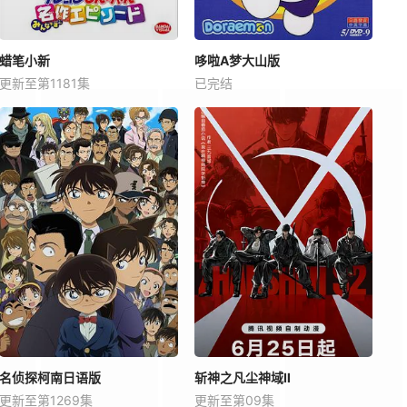
蜡笔小新
哆啦A梦大山版
更新至第1181集
已完结
名侦探柯南日语版
斩神之凡尘神域Ⅱ
更新至第1269集
更新至第09集