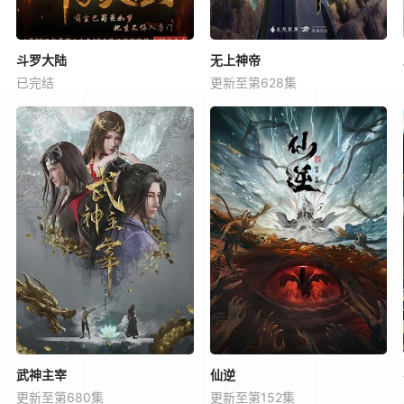
斗罗大陆
无上神帝
已完结
更新至第628集
武神主宰
仙逆
更新至第680集
更新至第152集