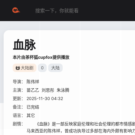
血脉
本片由茶杯狐cupfox提供播放
大陆剧
0
大陆
导演：
陈伟祥
主演：
苗乙乙
刘思彤
朱泳腾
更新：
2025-11-30 04:32
备注：
已完结
语言：
其它
剧情：
《血脉》是一部反映家庭伦理和社会伦理的都市情感剧
马来西亚的陈伟祥，曾成功执导过多部在海内外颇有影响力