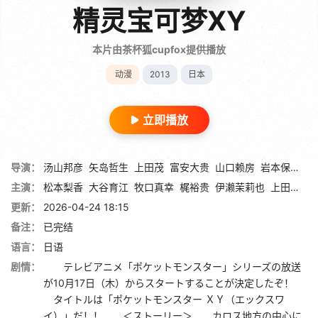
精灵宝可梦XY
本片由茶杯狐cupfox提供播放
动漫
2013
日本
立即播放
导演：
汤山邦彦
矢岛哲生
上田茂
富安大贵
山口赖房
岩本保雄
前
主演：
松本梨香
大谷育江
牧口真幸
梶裕贵
伊濑茉莉也
上田祐司
更新：
2026-04-24 18:15
备注：
已完结
语言：
日语
剧情：
テレビアニメ「ポケットモンスター」シリーズの放送
が10月17日（木）からスタートすることが決定したぞ！
タイトルは「ポケットモンスター ＸＹ（エックスワ
イ）」だ！！ ＜ストーリー＞ カロス地方の中心に