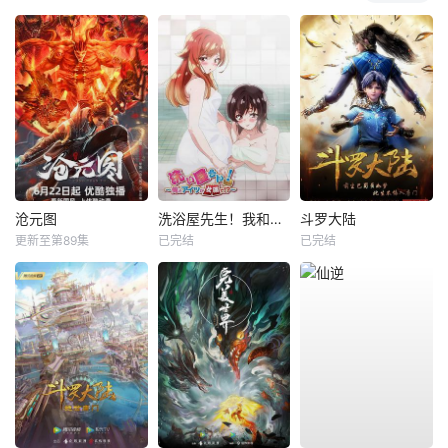
沧元图
洗浴屋先生！我和那家伙在女浴池！？
斗罗大陆
更新至第89集
已完结
已完结