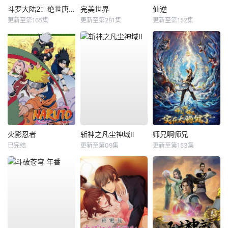
斗罗大陆2：绝世唐门
完美世界
仙逆
更新至第165集
更新至第281集
更新至第152集
火影忍者
斩神之凡尘神域Ⅱ
师兄啊师兄
已完结
更新至第09集
更新至第153集