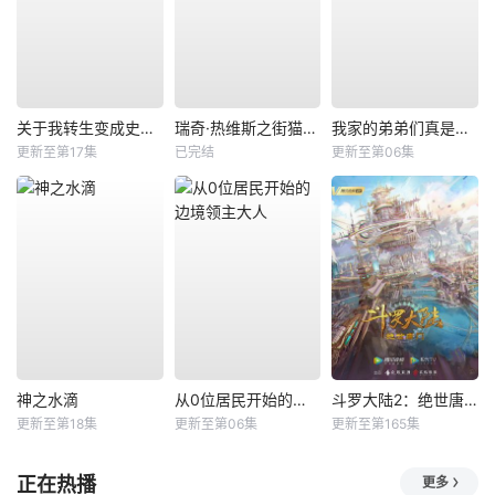
关于我转生变成史莱姆这档事第四季
瑞奇·热维斯之街猫一族
我家的弟弟们真是让您费心了
更新至第17集
已完结
更新至第06集
神之水滴
从0位居民开始的边境领主大人
斗罗大陆2：绝世唐门
更新至第18集
更新至第06集
更新至第165集
正在热播
更多