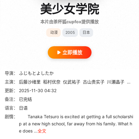
美少女学院
本片由茶杯狐cupfox提供播放
动漫
2005
日本
立即播放
导演：
ふじもとよしたか
主演：
后藤沙绪里
稻村优奈
仪武祐子
古山贵实子
川瀬晶子
伊藤
更新：
2025-11-30 04:32
备注：
已完结
语言：
日语
剧情：
Tanaka Tetsuro is excited at getting a full scholarshi
p at a new high school, far away from his family. What h
e does ...
全文