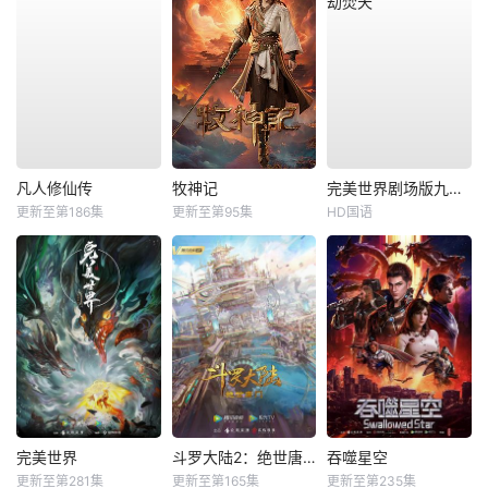
凡人修仙传
牧神记
完美世界剧场版九劫焚天
更新至第186集
更新至第95集
HD国语
完美世界
斗罗大陆2：绝世唐门
吞噬星空
更新至第281集
更新至第165集
更新至第235集