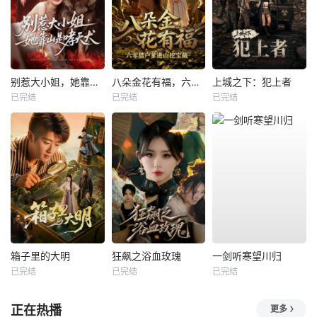
别惹大小姐，她靠山是哮天犬
八朵金花有福，六零猎户爹进山挖宝藏
上城之下：犯上者
已完结
已完结
已完结
箱子里的大明
狂飙之浴血玫瑰
一剑听寒望川归
已完结
已完结
已完结
正在热播
更多