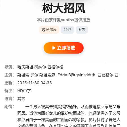
树大招风
本片由茶杯狐cupfox提供播放
剧情片
2017
其它
立即播放
导演：
哈夫斯坦·冈纳尔·西格尔松
主演：
斯坦索·罗尔·斯坦索森
Edda Björgvinsdóttir
西德格尔·西乌尔乔森
更新：
2025-11-30 04:33
备注：
HD中字
语言：
其它
剧情：
一个男人被其未婚妻指控通奸，从而被迫搬回家与父母
同居。当他为四岁女儿的监护权而战时，也逐渐卷入了父母
和邻居由于一棵美丽的古树而起的争执。影片探讨了普通人
之间的荒谬斗争，在其现实主义的基调下有着喜剧和惊悚元