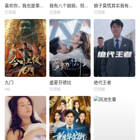
喜欢你，我也是第一部
我有八个姐姐，但是他们都是弟控2
娘子莫慌其实我有亿点点修为
已完结
已完结
已完结
九门
盛夏芬德拉
绝代王者
HD
已完结
已完结