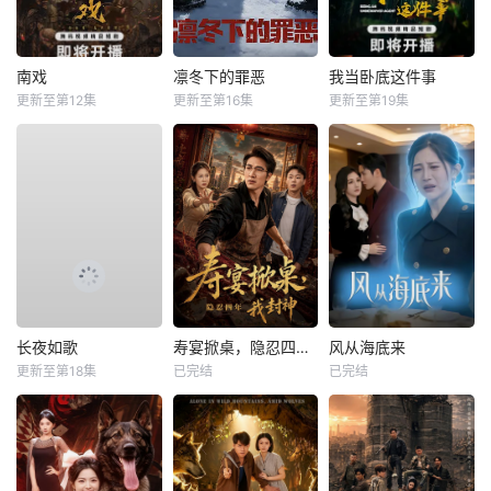
南戏
凛冬下的罪恶
我当卧底这件事
更新至第12集
更新至第16集
更新至第19集
长夜如歌
寿宴掀桌，隐忍四年我封神
风从海底来
更新至第18集
已完结
已完结