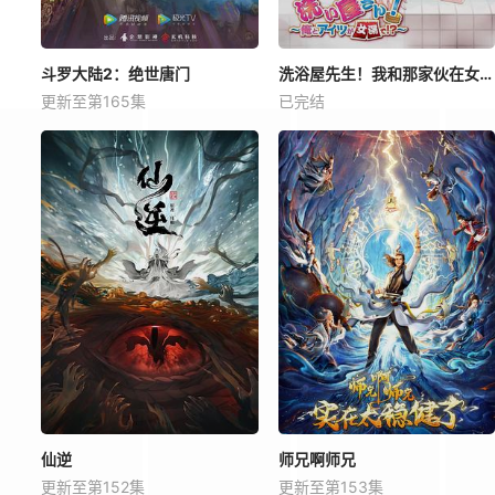
斗罗大陆2：绝世唐门
洗浴屋先生！我和那家伙在女浴池！？
更新至第165集
已完结
仙逆
师兄啊师兄
更新至第152集
更新至第153集