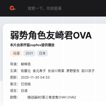
弱势角色友崎君OVA
本片由茶杯狐cupfox提供播放
动漫
2021
日本
导演：
柳伸亮
主演：
佐藤元
金元寿子
长谷川育美
茅野爱衣
前川凉子
更新：
2025-11-30 04:33
备注：
已完结
语言：
日语
剧情：
随动画BD第三卷发售OVA1.OVA2