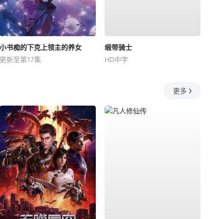
小书痴的下克上领主的养女
缎带骑士
更新至第17集
HD中字
更多