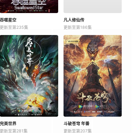
吞噬星空
凡人修仙传
更新至第235集
更新至第186集
完美世界
斗破苍穹 年番
更新至第281集
更新至第207集