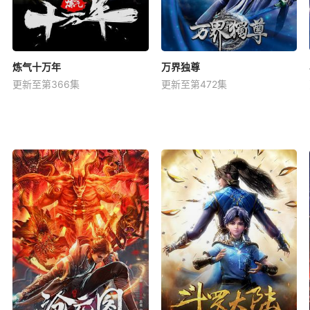
炼气十万年
万界独尊
更新至第366集
更新至第472集