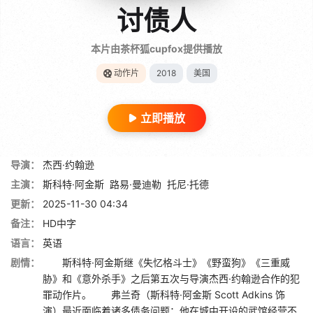
讨债人
本片由茶杯狐cupfox提供播放
动作片
2018
美国
立即播放
导演：
杰西·约翰逊
主演：
斯科特·阿金斯
路易·曼迪勒
托尼·托德
更新：
2025-11-30 04:34
备注：
HD中字
语言：
英语
剧情：
斯科特·阿金斯继《失忆格斗士》《野蛮狗》《三重威
胁》和《意外杀手》之后第五次与导演杰西·约翰逊合作的犯
罪动作片。 弗兰奇（斯科特·阿金斯 Scott Adkins 饰
演）最近面临着诸多债务问题：他在城中开设的武馆经营不