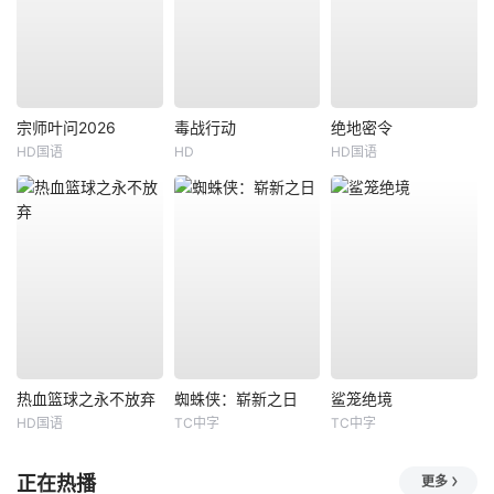
宗师叶问2026
毒战行动
绝地密令
HD国语
HD
HD国语
热血篮球之永不放弃
蜘蛛侠：崭新之日
鲨笼绝境
HD国语
TC中字
TC中字
正在热播
更多