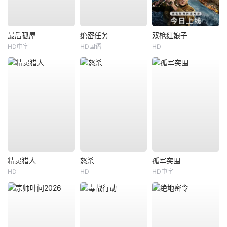
最后孤屋
绝密任务
双枪红娘子
HD中字
HD国语
HD
精灵猎人
怒杀
孤军突围
HD
HD
HD中字