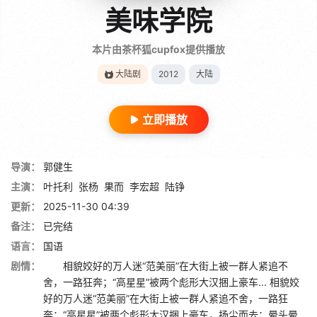
美味学院
本片由茶杯狐cupfox提供播放
大陆剧
2012
大陆
立即播放
导演：
郭健生
主演：
叶托利
张杨
果而
李宏超
陆铮
更新：
2025-11-30 04:39
备注：
已完结
语言：
国语
剧情：
相貌姣好的万人迷“范美丽”在大街上被一群人紧追不
舍，一路狂奔；“高星星”被两个彪形大汉捆上豪车... 相貌姣
好的万人迷“范美丽”在大街上被一群人紧追不舍，一路狂
奔；“高星星”被两个彪形大汉捆上豪车，扬尘而去；晕头晕