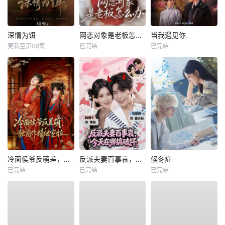
深情为饵
网恋对象是老板怎么办
当我遇见你
更新至第08集
已完结
已完结
冷面侯爷反萌差，独宠作精继室啦
反派夫妻百事哀，今天在哪搞破坏
候冬症
已完结
已完结
已完结