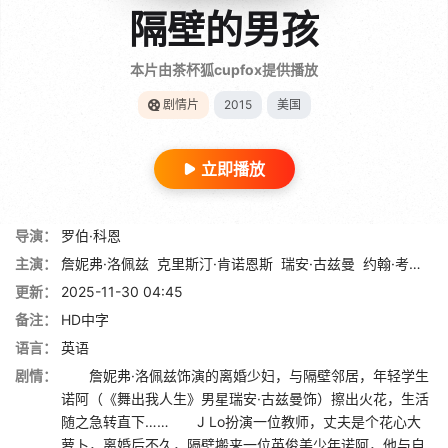
隔壁的男孩
本片由茶杯狐cupfox提供播放
剧情片
2015
美国
立即播放
导演：
罗伯·科恩
主演：
詹妮弗·洛佩兹
克里斯汀·肯诺恩斯
瑞安·古兹曼
约翰·考伯特
更新：
2025-11-30 04:45
备注：
HD中字
语言：
英语
剧情：
詹妮弗·洛佩兹饰演的离婚少妇，与隔壁邻居，年轻学生
诺阿（《舞出我人生》男星瑞安·古兹曼饰）擦出火花，生活
随之急转直下…… J Lo扮演一位教师，丈夫是个花心大
萝卜，离婚后不久，隔壁搬来一位英俊美少年诺阿，他与自