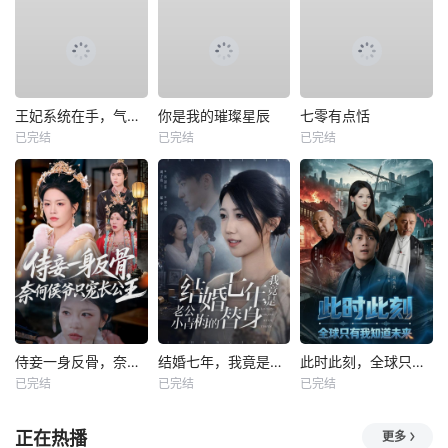
王妃系统在手，气的王爷发抖
你是我的璀璨星辰
七零有点恬
已完结
已完结
已完结
侍妾一身反骨，奈何侯爷只宠长公主
结婚七年，我竟是老公小青梅的替身
此时此刻，全球只有我知道未来
已完结
已完结
已完结
正在热播
更多