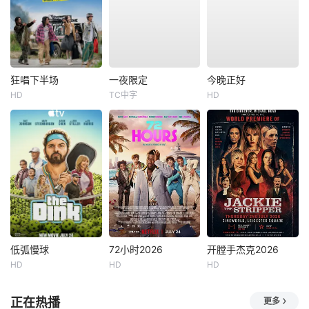
狂唱下半场
一夜限定
今晚正好
HD
TC中字
HD
低弧慢球
72小时2026
开膛手杰克2026
HD
HD
HD
正在热播
更多