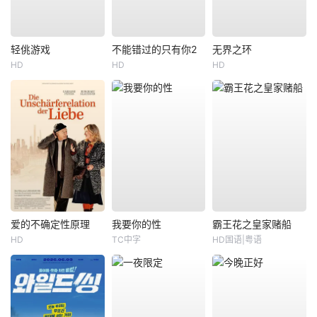
轻佻游戏
不能错过的只有你2
无界之环
HD
HD
HD
爱的不确定性原理
我要你的性
霸王花之皇家赌船
HD
TC中字
HD国语|粤语