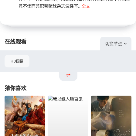
意不佳而兼职替赌球杂志波经写...
全文
在线观看
切换节点
HD国语
猜你喜欢