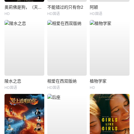
奥莉佛是狗，（天哪！！）这家伙电影版
不能错过的只有你2
阿颖
HD
HD国语
HD国语
陵水之恋
相爱在西双版纳
植物学家
HD国语
HD国语
HD