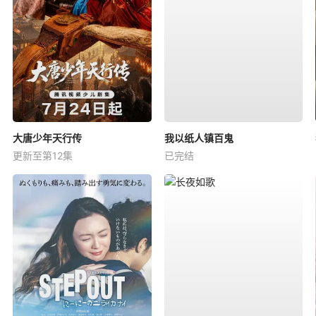
大唐少年天行传
我以纸人镇百鬼
更新至第12集
已完结