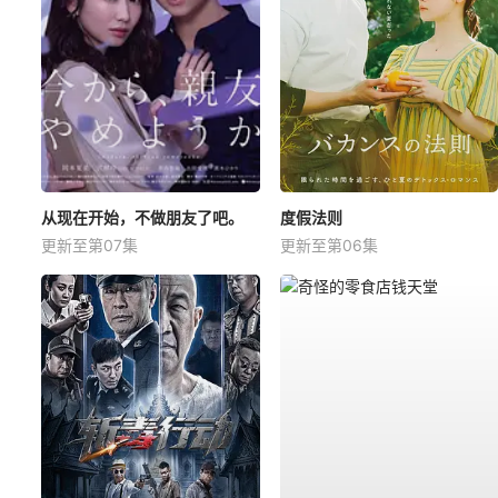
从现在开始，不做朋友了吧。
度假法则
更新至第07集
更新至第06集