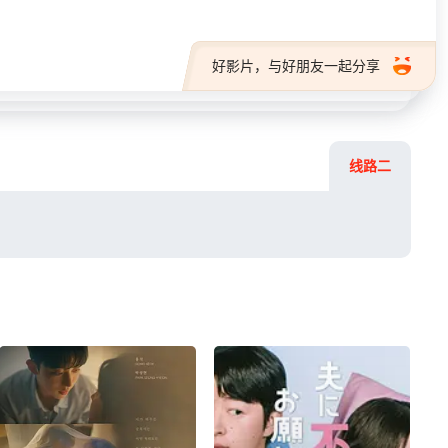
好影片，与好朋友一起分享
线路二