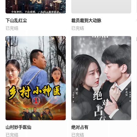
下山乱红尘
裁员裁到大动脉
已完结
已完结
山村妙手医仙
绝对占有
已完结
已完结