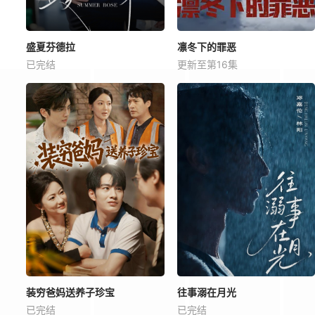
盛夏芬德拉
凛冬下的罪恶
已完结
更新至第16集
装穷爸妈送养子珍宝
往事溺在月光
已完结
已完结