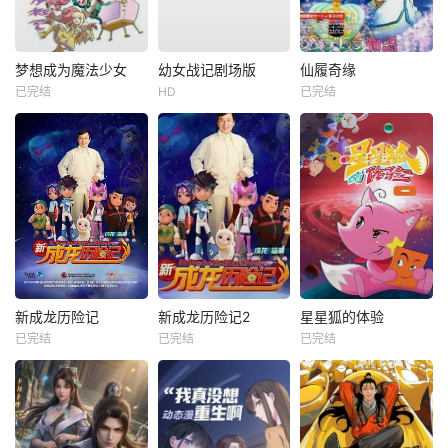
梦想成为魔法少女
幼女战记剧场版
仙履奇缘
已完结
HD
已完结
新成龙历险记
新成龙历险记2
星星狐的体验
已完结
已完结
已完结