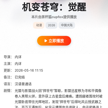
机变苍穹：觉醒
本片由茶杯狐cupfox提供播放
动漫
2026
中国大陆
立即播放
导演：
内详
主演：
内详
更新：
2026-05-16 11:15
备注：
已完结
语言：
汉语普通话
剧情：
光盟与影盟战火因“捍世号”暂歇，影盟迅星移为寻和平偶像
卷入黑帮火拼，意外获上古星盘后瘫痪。遭觊觎者围攻时被
光盟卧底带往光辉地区，发现“捍世号”后得叱风云授武器之
法。百万王遇刺后，叱风云遭围攻击退敌人，命迅星移寻上