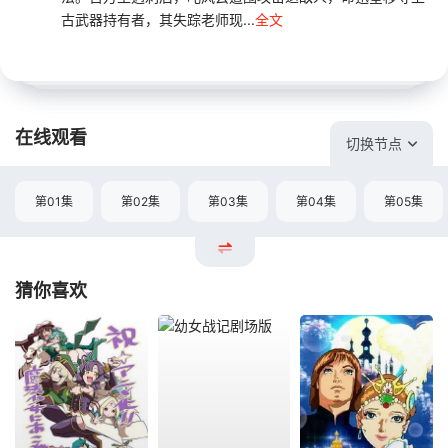
古武器持有者，其失踪老师现...
全文
在线观看
切换节点
第01集
第02集
第03集
第04集
第05集
猜你喜欢