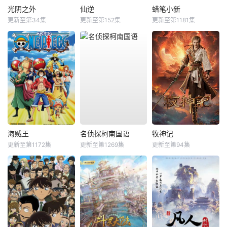
光阴之外
仙逆
蜡笔小新
更新至第34集
更新至第152集
更新至第1181集
海贼王
名侦探柯南国语
牧神记
更新至第1172集
更新至第1269集
更新至第94集