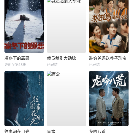
凛冬下的罪恶
裁员裁到大动脉
装穷爸妈送养子珍宝
更新至第18集
已完结
已完结
往事溺在月光
盲盒
龙吟八荒