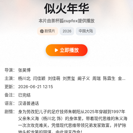
似火年华
本片由茶杯狐cupfox提供播放
剧情片
2026
中国大陆
立即播放
导演：
张昊博
主演：
杨川北
闫佳颖
刘佳萌
刘贾玺
阚子义
周瑞
陈霖生
金楷杰
更新：
2026-06-21 12:15
备注：
已完结
语言：
汉语普通话
剧情：
身为劳改犯儿子的足疗技师朱朝阳从2025年穿越到1997年
父亲朱义海（杨川北 饰）的身体里，带着现代思维的朱义海
一次次攻克难关，凭借现代思维带领兄弟发家致富，并铲除
地头蛇龙笑的阴谋，由此逆天改命！