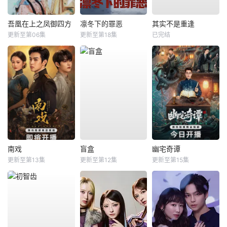
吾凰在上之凤御四方
凛冬下的罪恶
其实不是重逢
更新至第06集
更新至第18集
已完结
南戏
盲盒
幽宅奇谭
更新至第13集
更新至第12集
更新至第15集