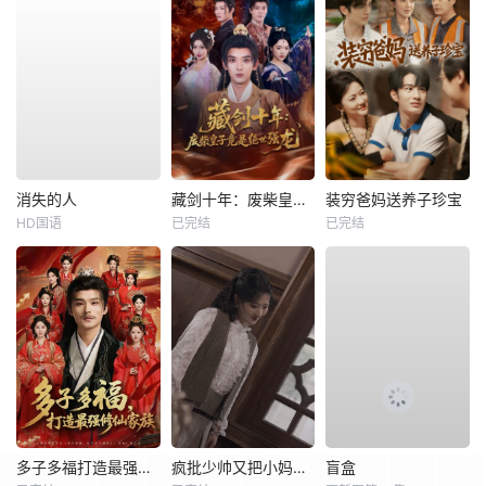
消失的人
藏剑十年：废柴皇子竟是绝世强龙
装穷爸妈送养子珍宝
HD国语
已完结
已完结
多子多福打造最强修仙家族
疯批少帅又把小妈沉塘了
盲盒