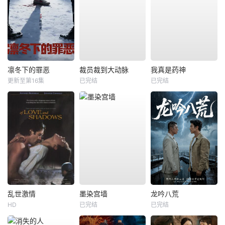
凛冬下的罪恶
裁员裁到大动脉
我真是药神
更新至第16集
已完结
已完结
乱世激情
墨染宫墙
龙吟八荒
HD
已完结
已完结