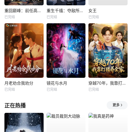
重回巅峰：前任高攀不起
重生千禧：夺敌所爱做首富
女王
已完结
已完结
已完结
月老劝合我劝分
镜花与水月
穿越70年，我靠打猎养全家
已完结
已完结
已完结
正在热播
更多