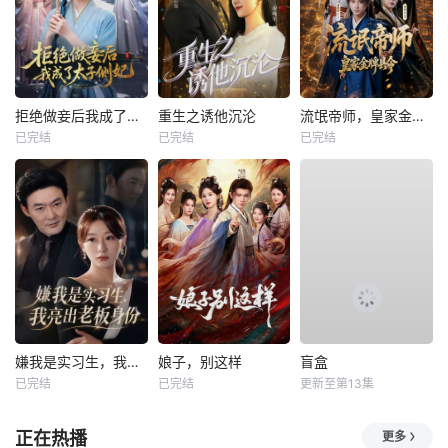
拒绝做妾后我成了太子侧妃
重生之诱他沉沦
流氓帝师，皇家金牌县令
已完结
已完结
已完结
嫌我是实习生，我亮出老板身份
娘子，别这样
盲盒
已完结
已完结
更新至第13集
正在热播
更多