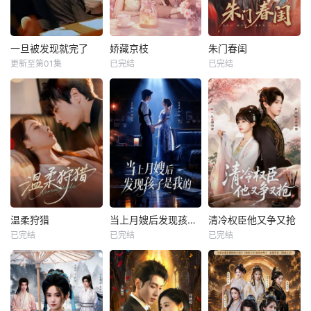
一旦被发现就完了
娇藏京枝
朱门春闺
更新至第01集
已完结
已完结
温柔狩猎
当上月嫂后发现孩子是我的
清冷权臣他又争又抢
已完结
已完结
已完结