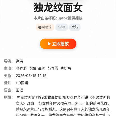
独龙纹面女
本片由茶杯狐cupfox提供播放
剧情片
1993
大陆
立即播放
导演：
谢洪
主演：
张春燕
李靖
高强
范春霞
曹培昌
更新：
2026-06-15 12:15
备注：
HD国语
语言：
国语
剧情：
独龙纹面女 (1993)故事梗概 根据张昆华小说《不愿纹面的
女人》改编。 妇女成年时必须在脸上刺上可怖的蓝黑花纹，
并被永远禁止与异族婚恋，这是只有数干人的独龙族几百年
的习俗。数百年来，独龙纹面女在那与世隔绝的高黎贡山下