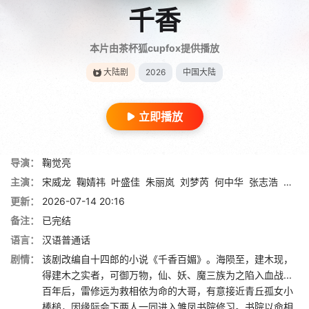
千香
本片由茶杯狐cupfox提供播放
大陆剧
2026
中国大陆
立即播放
导演：
鞠觉亮
主演：
宋威龙
鞠婧祎
叶盛佳
朱丽岚
刘梦芮
何中华
张志浩
林艾
更新：
2026-07-14 20:16
备注：
已完结
语言：
汉语普通话
剧情：
该剧改编自十四郎的小说《千香百媚》。海陨至，建木现，
得建木之实者，可御万物，仙、妖、魔三族为之陷入血战...
百年后，雷修远为救相依为命的大哥，有意接近青丘孤女小
棒槌，因缘际会下两人一同进入雏凤书院修习。书院以命相