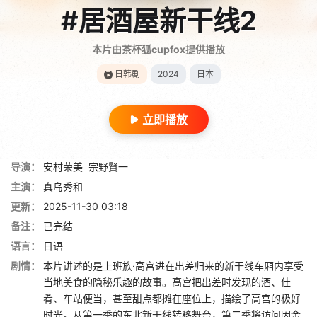
#居酒屋新干线2
本片由茶杯狐cupfox提供播放
日韩剧
2024
日本
立即播放
导演：
安村荣美
宗野賢一
主演：
真岛秀和
更新：
2025-11-30 03:18
备注：
已完结
语言：
日语
剧情：
本片讲述的是上班族·高宫进在出差归来的新干线车厢内享受
当地美食的隐秘乐趣的故事。高宫把出差时发现的酒、佳
肴、车站便当，甚至甜点都摊在座位上，描绘了高宫的极好
时光。从第一季的东北新干线转移舞台，第二季将访问因金