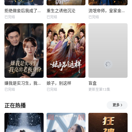
拒绝做妾后我成了太子侧妃
重生之诱他沉沦
流氓帝师，皇家金牌县令
已完结
已完结
已完结
嫌我是实习生，我亮出老板身份
娘子，别这样
盲盒
已完结
已完结
更新至第13集
正在热播
更多