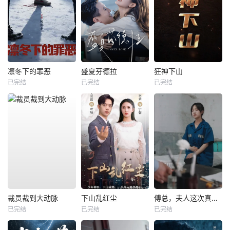
凛冬下的罪恶
盛夏芬德拉
狂神下山
已完结
已完结
已完结
裁员裁到大动脉
下山乱红尘
傅总，夫人这次真的死了
已完结
已完结
已完结