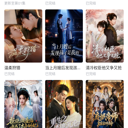
更新至第01集
已完结
已完结
温柔狩猎
当上月嫂后发现孩子是我的
清冷权臣他又争又抢
已完结
已完结
已完结