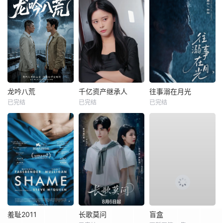
龙吟八荒
千亿资产继承人
往事溺在月光
已完结
已完结
已完结
羞耻2011
长歌莫问
盲盒