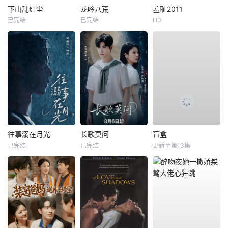
下山乱红尘
龙吟八荒
羞耻2011
已完结
已完结
HD
往事溺在月光
长歌莫问
盲盒
已完结
已完结
更新至第13集