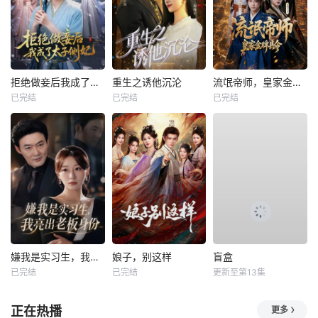
拒绝做妾后我成了太子侧妃
重生之诱他沉沦
流氓帝师，皇家金牌县令
已完结
已完结
已完结
嫌我是实习生，我亮出老板身份
娘子，别这样
盲盒
已完结
已完结
更新至第13集
正在热播
更多