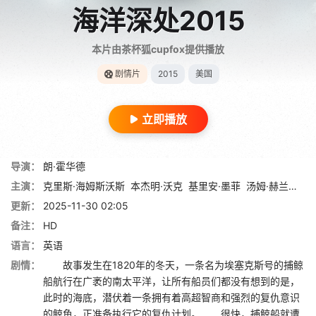
海洋深处2015
本片由茶杯狐cupfox提供播放
剧情片
2015
美国
立即播放
导演：
朗·霍华德
主演：
克里斯·海姆斯沃斯
本杰明·沃克
基里安·墨菲
汤姆·赫兰德
布
更新：
2025-11-30 02:05
备注：
HD
语言：
英语
剧情：
故事发生在1820年的冬天，一条名为埃塞克斯号的捕鲸
船航行在广袤的南太平洋，让所有船员们都没有想到的是，
此时的海底，潜伏着一条拥有着高超智商和强烈的复仇意识
的鲸鱼，正准备执行它的复仇计划。 很快，捕鲸船就遭