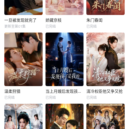
一旦被发现就完了
娇藏京枝
朱门春闺
更新至第01集
已完结
已完结
温柔狩猎
当上月嫂后发现孩子是我的
清冷权臣他又争又抢
已完结
已完结
已完结