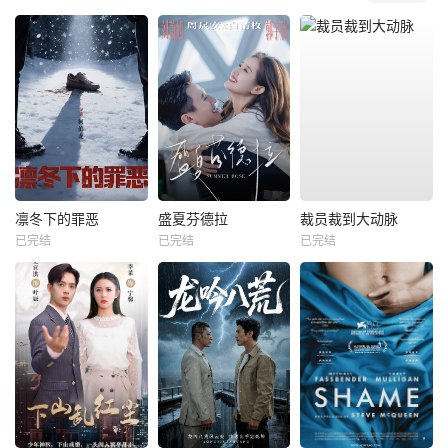
凛冬下的罪恶
盛夏芬德拉
裁员裁到大动脉
已完结
已完结
已完结