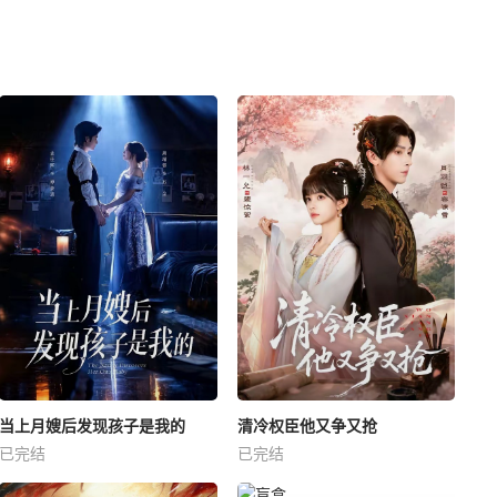
当上月嫂后发现孩子是我的
清冷权臣他又争又抢
已完结
已完结