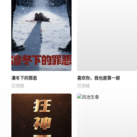
凛冬下的罪恶
喜欢你，我也是第一部
已完结
已完结