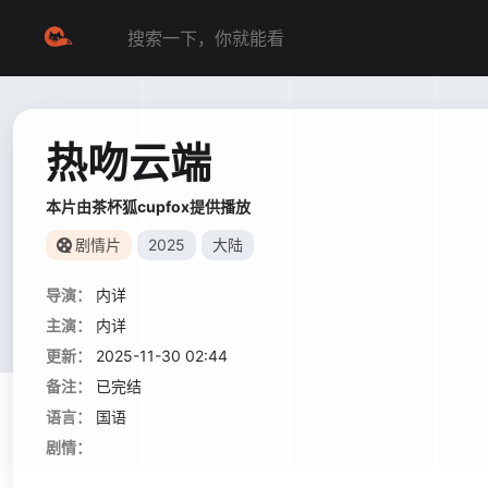
热吻云端
本片由茶杯狐cupfox提供播放
剧情片
2025
大陆
导演：
内详
主演：
内详
更新：
2025-11-30 02:44
备注：
已完结
语言：
国语
剧情：