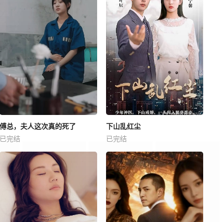
傅总，夫人这次真的死了
下山乱红尘
已完结
已完结