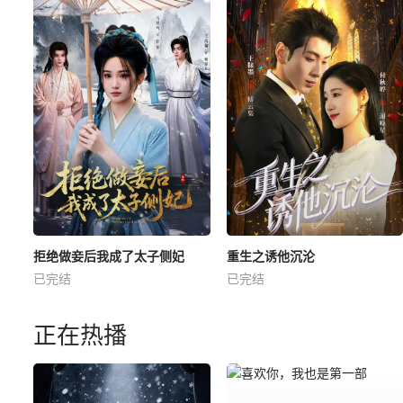
拒绝做妾后我成了太子侧妃
重生之诱他沉沦
已完结
已完结
正在热播