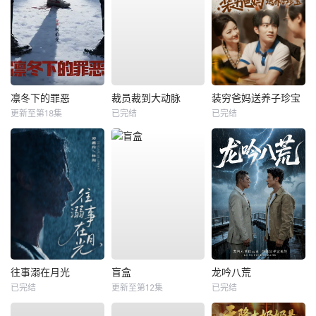
凛冬下的罪恶
裁员裁到大动脉
装穷爸妈送养子珍宝
更新至第18集
已完结
已完结
往事溺在月光
盲盒
龙吟八荒
已完结
更新至第12集
已完结