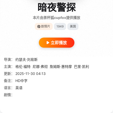
暗夜警探
本片由茶杯狐cupfox提供播放
剧情片
1949
美国
立即播放
导演：
约瑟夫·刘易斯
主演：
格伦·福特
尼娜·弗彻
詹姆斯·惠特摩
巴里·凯利
更新：
2025-11-30 04:13
备注：
HD中字
语言：
英语
剧情：