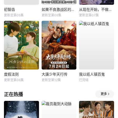
初智齿
如果不良激战区的四天王转生成了偶像团体？
从现在开始，不做朋友了吧。
更新至第05集
更新至第09集
更新至第07集
度假法则
大唐少年天行传
我以纸人镇百鬼
更新至第06集
更新至第12集
已完结
正在热播
更多