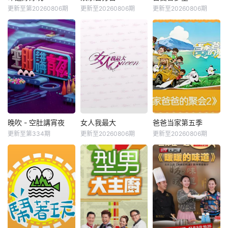
更新至第20260806期
更新至20260806期
更新至20260806期
晚吹 - 空肚講宵夜
女人我最大
爸爸当家第五季
更新至第334期
更新至20260806期
更新至20260806期