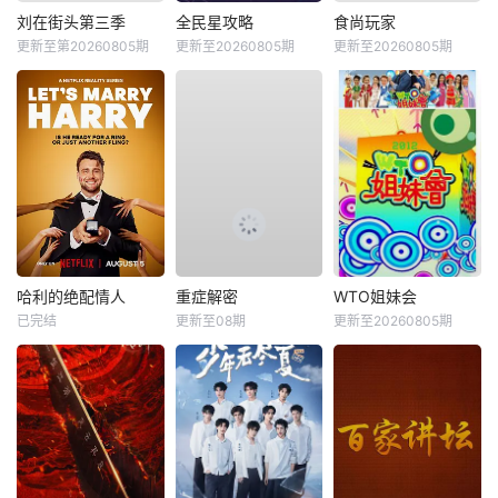
刘在街头第三季
全民星攻略
食尚玩家
更新至第20260805期
更新至20260805期
更新至20260805期
哈利的绝配情人
重症解密
WTO姐妹会
已完结
更新至08期
更新至20260805期