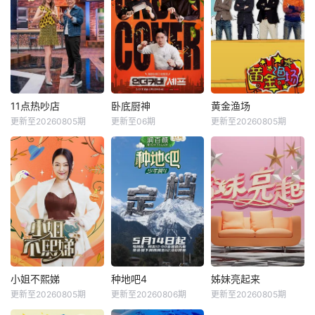
11点热吵店
卧底厨神
黄金渔场
更新至20260805期
更新至06期
更新至20260805期
小姐不熙娣
种地吧4
姊妹亮起来
更新至20260805期
更新至20260806期
更新至20260805期