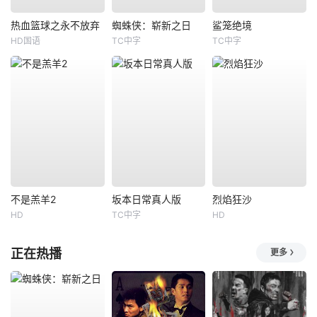
热血篮球之永不放弃
蜘蛛侠：崭新之日
鲨笼绝境
HD国语
TC中字
TC中字
不是羔羊2
坂本日常真人版
烈焰狂沙
HD
TC中字
HD
正在热播
更多