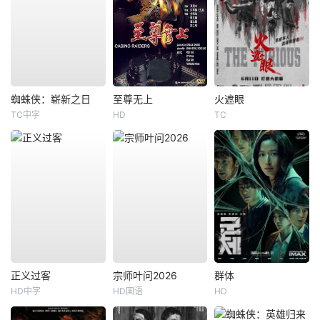
蜘蛛侠：崭新之日
至尊无上
火遮眼
TC中字
HD
TC
正义过客
宗师叶问2026
群体
HD中字
HD国语
HD