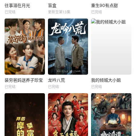
往事溺在月光
盲盒
重生90有点甜
已完结
更新至第13集
已完结
装穷爸妈送养子珍宝
龙吟八荒
我的倾城大小姐
已完结
已完结
已完结