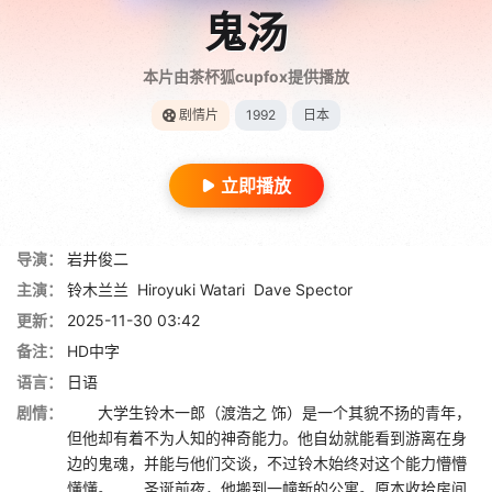
鬼汤
本片由茶杯狐cupfox提供播放
剧情片
1992
日本
立即播放
导演：
岩井俊二
主演：
铃木兰兰
Hiroyuki Watari
Dave Spector
更新：
2025-11-30 03:42
备注：
HD中字
语言：
日语
剧情：
大学生铃木一郎（渡浩之 饰）是一个其貌不扬的青年，
但他却有着不为人知的神奇能力。他自幼就能看到游离在身
边的鬼魂，并能与他们交谈，不过铃木始终对这个能力懵懵
懂懂。 圣诞前夜，他搬到一幢新的公寓。原本收拾房间