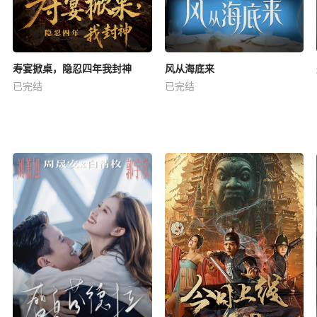
寿宴掀桌，隐忍四年我封神
风从海底来
已完结
已完结