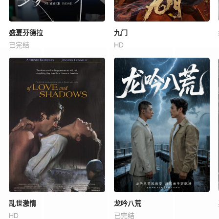
盛夏芬德拉
九门
已完结
HD
乱世激情
龙吟八荒
HD
已完结