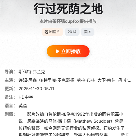
行过死荫之地
本片由茶杯狐cupfox提供播放
剧情片
2014
美国
立即播放
导演：
斯科特·弗兰克
主演：
连姆·尼森
帕特里克·麦克戴德
劳拉·布林
大卫·哈伯
丹·史蒂文斯
更新：
2025-11-30 05:11
备注：
HD中字
语言：
英语
剧情：
影片改编自劳伦斯·布洛克1992年出版的同名犯罪小
说，尼森饰演的马修·斯卡德（Matthew Scudder）曾是一
位纽约警察，如今则是无证行业的私家侦探。纽约发生了一
系列针对毒贩妻子的绑架案，受害人均惨遭杀害。 斯卡