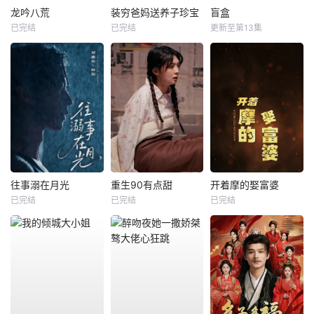
龙吟八荒
装穷爸妈送养子珍宝
盲盒
已完结
已完结
更新至第13集
往事溺在月光
重生90有点甜
开着摩的娶富婆
已完结
已完结
已完结