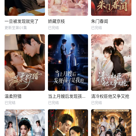
一旦被发现就完了
娇藏京枝
朱门春闺
更新至第01集
已完结
已完结
温柔狩猎
当上月嫂后发现孩子是我的
清冷权臣他又争又抢
已完结
已完结
已完结