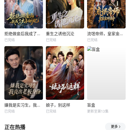
拒绝做妾后我成了太子侧妃
重生之诱他沉沦
流氓帝师，皇家金牌县令
已完结
已完结
已完结
嫌我是实习生，我亮出老板身份
娘子，别这样
盲盒
已完结
已完结
更新至第13集
正在热播
更多