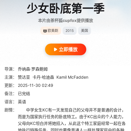
少女卧底第一季
本片由茶杯狐cupfox提供播放
欧美剧
2015
美国
立即播放
导演：
乔纳森·罗森鲍姆
主演：
赞达亚
卡丹·哈迪森
Kamil McFadden
更新：
2025-11-30 02:49
备注：
已完结
语言：
英语
剧情：
中学女生KC有一天发现自己的父母并不是普通的会计，
而是为国家执行任务的卧底特工。由于KC出众的个人能力，
父母向KC坦白并将她招入，从此这个特工家庭经常一起在各
地执行特殊任务，同时也要像普通人一样处理家庭中的各种