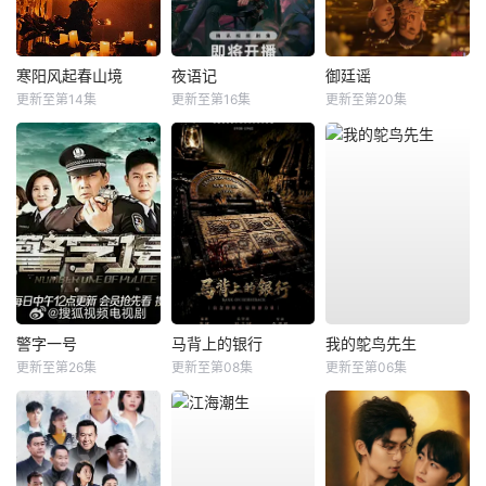
寒阳风起春山境
夜语记
御廷谣
更新至第14集
更新至第16集
更新至第20集
警字一号
马背上的银行
我的鸵鸟先生
更新至第26集
更新至第08集
更新至第06集