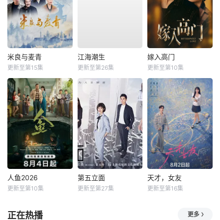
米良与麦青
江海潮生
嫁入高门
更新至第15集
更新至第26集
更新至第10集
人鱼2026
第五立面
天才，女友
更新至第10集
更新至第27集
更新至第16集
正在热播
更多