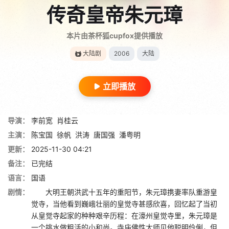
传奇皇帝朱元璋
本片由茶杯狐cupfox提供播放
大陆剧
2006
大陆
立即播放
导演：
李前宽
肖桂云
主演：
陈宝国
徐帆
洪涛
唐国强
潘粤明
更新：
2025-11-30 04:21
备注：
已完结
语言：
国语
剧情：
大明王朝洪武十五年的重阳节，朱元璋携妻率队重游皇
觉寺，当他看到巍峨壮丽的皇觉寺甚感欣喜，回忆起了当初
从皇觉寺起家的种种艰辛历程：在濠州皇觉寺里，朱元璋是
一个挑水做粗活的小和尚。寺庙佛性大师见他聪明伶俐，但