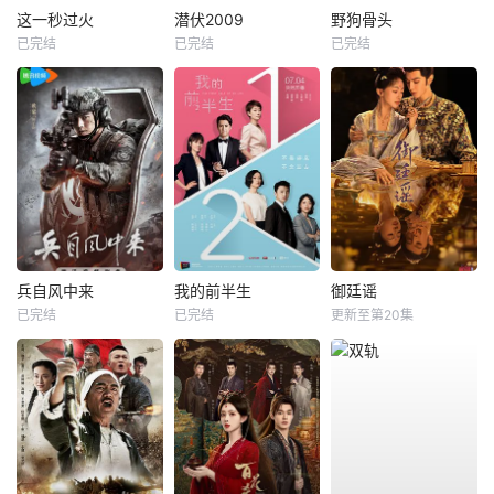
这一秒过火
潜伏2009
野狗骨头
已完结
已完结
已完结
兵自风中来
我的前半生
御廷谣
已完结
已完结
更新至第20集