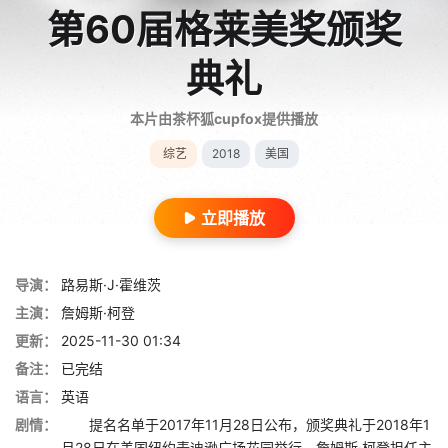
第60届格莱美奖颁奖
典礼
本片由茶杯狐cupfox提供播放
综艺
2018
美国
立即播放
导演：
路易斯·J·霍维茨
主演：
詹姆斯·柯登
更新：
2025-11-30 01:34
备注：
已完结
语言：
英语
剧情：
提名名单于2017年11月28日公布，颁奖典礼于2018年1
月28日在美国纽约麦迪逊广场花园举行，詹姆斯·柯登担任主