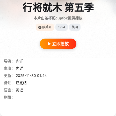
行将就木 第五季
本片由茶杯狐cupfox提供播放
欧美剧
1994
英国
立即播放
导演：
内详
主演：
内详
更新：
2025-11-30 01:44
备注：
已完结
语言：
英语
剧情：