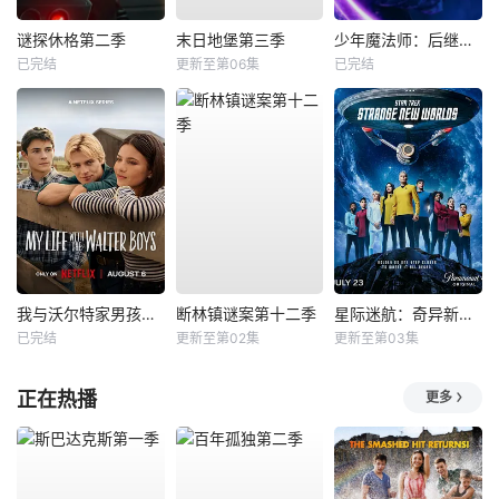
谜探休格第二季
末日地堡第三季
少年魔法师：后继者第三季
已完结
更新至第06集
已完结
我与沃尔特家男孩的生活第三季
断林镇谜案第十二季
星际迷航：奇异新世界第四季
已完结
更新至第02集
更新至第03集
正在热播
更多