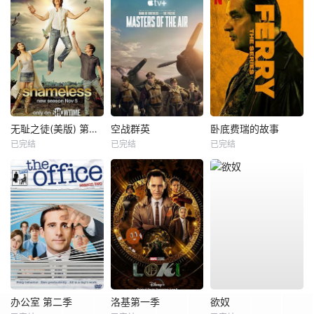
无耻之徒(美版) 第八季
空战群英
卧底费瑞的故事
已完结
已完结
已完结
办公室 第二季
洛基第一季
欲奴