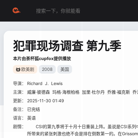
犯罪现场调查 第九季
本片由茶杯狐cupfox提供播放
欧美剧
2008
美国
导演：
Richard
J.
Lewis
主演：
威廉·彼德森
玛格·海根柏格
加里·杜尔丹
乔雅·福克斯
乔
更新：
2025-11-30 01:49
备注：
已完结
语言：
英语
剧情：
CSI的第九季将于十月十日重装上阵。虽说是CSI系列中最
所带来的紧张刺激也绝不会是排在倒数第一的。在Grissom（Will