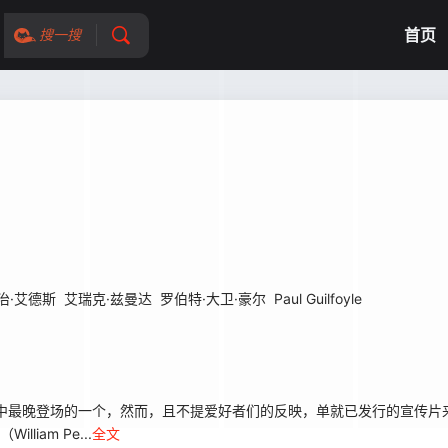
首页
搜一搜
治·艾德斯
艾瑞克·兹曼达
罗伯特·大卫·豪尔
Paul Guilfoyle
晚登场的一个，然而，且不提爱好者们的反映，单就已发行的宣传片来看，Gi
iam Pe...
全文