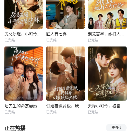
厉总勿缠，小可怜只想当厂妹
匠人有七喜
别惹吉星，她打人专打脸
已完结
已完结
已完结
陆先生的命定妻她飒又野
订婚夜遭背叛，我转身嫁顶级大佬
天降小可怜，被霍爷宠上天
已完结
已完结
已完结
正在热播
更多