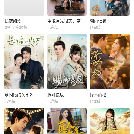
长夜如歌
今晚月光很美，茶香四溢
溯雨信笺
更新至第20集
已完结
已完结
是闪婚的关系呀
赐卿良辰
择木而栖
已完结
已完结
已完结