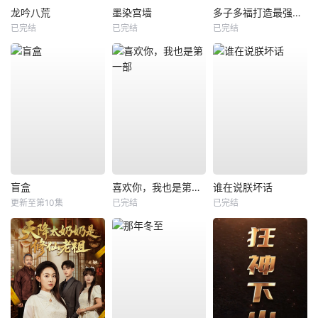
龙吟八荒
墨染宫墙
多子多福打造最强修仙家族
已完结
已完结
已完结
盲盒
喜欢你，我也是第一部
谁在说朕坏话
更新至第10集
已完结
已完结