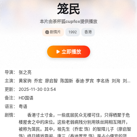
笼民
本片由茶杯狐cupfox提供播放
剧情片
1992
香港
立即播放
导演：
张之亮
主演：
黄家驹
乔宏
廖启智
陈国新
泰迪·罗宾
李名炀
刘洵
刘以达
更新：
2025-11-30 03:54
备注：
HD国语
语言：
粤语
剧情：
香港寸土寸金，一些底层民众无楼可住，只得栖聚于危
楼屋舍之中的床位。这些老弱病残分别用铁丝网相互隔开，
被称为笼民。其中，祖先生（乔宏 饰）的智障儿子（廖启智
饰）终日嬉戏耍闹。唐三（泰迪罗宾 饰）是占小便宜的货