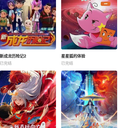
新成龙历险记2
星星狐的体验
已完结
已完结