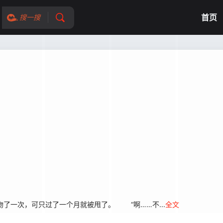
首页
搜一搜
一次，可只过了一个月就被甩了。 “啊……不...
全文