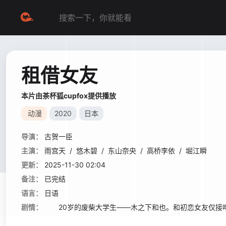
租借女友
本片由茶杯狐cupfox提供播放
动漫
2020
日本
导演：
古贺一臣
主演：
雨宫天
/
悠木碧
/
东山奈央
/
高桥李依
/
堀江瞬
更新：
2025-11-30 02:04
备注：
已完结
语言：
日语
剧情：
20岁的废柴大学生——木之下和也。和初恋女友仅接吻了