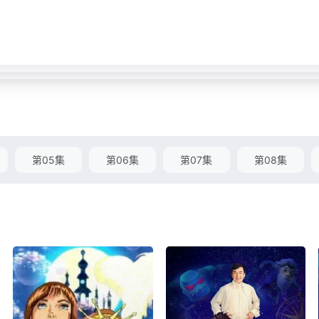
第05集
第06集
第07集
第08集