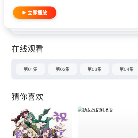
立即播放
在线观看
第01集
第02集
第03集
第04集
猜你喜欢