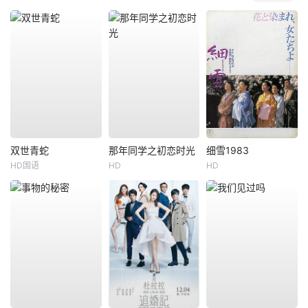
双世青蛇
那年同学之初恋时光
细雪1983
HD国语
HD
HD