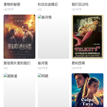
事物的秘密
杜拉拉追婚记
我们见过吗
HD中字
HD
HD中字
那张照片里的我们
偷月情
费利西蒂
HD
HD中字
HD中字