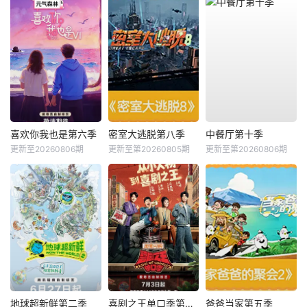
喜欢你我也是第六季
密室大逃脱第八季
中餐厅第十季
更新至20260806期
更新至第20260805期
更新至第20260806期
地球超新鲜第二季
喜剧之王单口季第三季
爸爸当家第五季