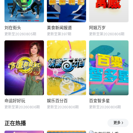
刘在街头
美食新闻报道
阿姐万岁
更新至20260805期
更新至第397期
更新至第20260806期
命运好好玩
娱乐百分百
百变智多星
更新至第20260806期
更新至20260806期
更新至20260806期
正在热播
更多