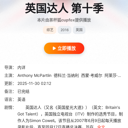
英国达人 第十季
本片由茶杯狐cupfox提供播放
综艺
2016
英国
立即播放
导演：
内详
主演：
Anthony McPartlin
德科兰·当纳利
西蒙·考威尔
阿莱莎·迪克逊
更新：
2025-11-30 02:12
备注：
已完结
语言：
英语
剧情：
英国达人（又名《英国星光大道》）（英文：Britain's
Got Talent），英国独立电视台（ITV）制作的选秀节目，制
作人为Simon Cowell。该节目从2007年6月9日起每天播放
录影片段，直至同月17日直播总决赛，旨在...
全文