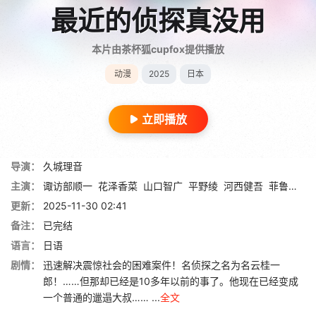
最近的侦探真没用
本片由茶杯狐cupfox提供播放
动漫
2025
日本
立即播放
导演：
久城理音
主演：
诹访部顺一
花泽香菜
山口智广
平野绫
河西健吾
菲鲁兹·蓝
更新：
2025-11-30 02:41
备注：
已完结
语言：
日语
剧情：
迅速解决震惊社会的困难案件！名侦探之名为名云桂一
郎！……但那却已经是10多年以前的事了。他现在已经变成
一个普通的邋遢大叔…… ...
全文