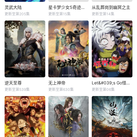
灵武大陆
星卡梦少女5奇迹绽放
从乱葬岗到幽冥之主
更新至第205集
更新至第15集
更新至第14集
逆天至尊
无上神帝
Let&#039;s Go怪奇组
更新至第539集
更新至第630集
更新至第06集