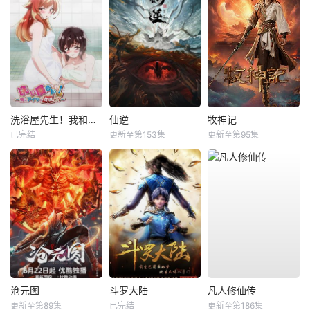
洗浴屋先生！我和那家伙在女浴池！？
仙逆
牧神记
已完结
更新至第153集
更新至第95集
沧元图
斗罗大陆
凡人修仙传
更新至第89集
已完结
更新至第186集