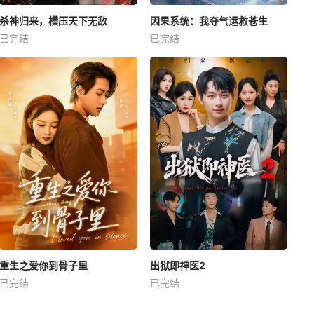
杀神归来，横压天下无敌
因果系统：我夺气运救苍生
已完结
已完结
重生之爱你到骨子里
出狱即神医2
已完结
已完结