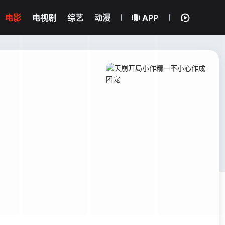
电影
电视剧
综艺
动漫
APP