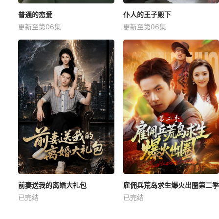
普通的恋爱
仆人的王子殿下
更新至第06集
更新至第06集
前妻送我的离婚大礼包
雇佣兵荒岛求生爆火出圈第二季
已完结
已完结