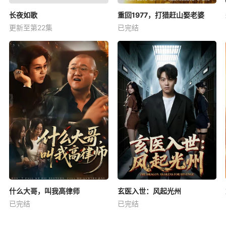
长夜如歌
重回1977，打猎赶山娶老婆
更新至第22集
已完结
什么大哥，叫我高律师
玄医入世：风起光州
已完结
已完结