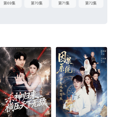
第69集
第70集
第71集
第72集