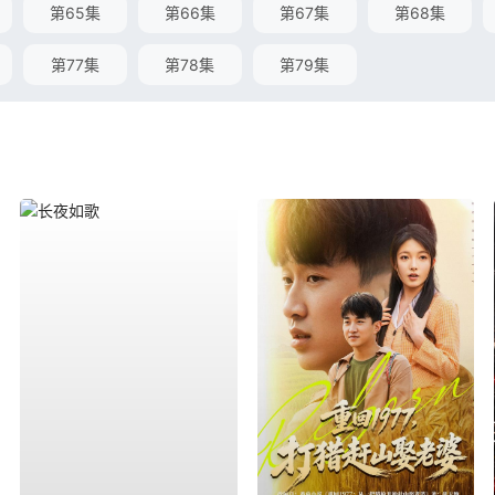
第65集
第66集
第67集
第68集
第77集
第78集
第79集