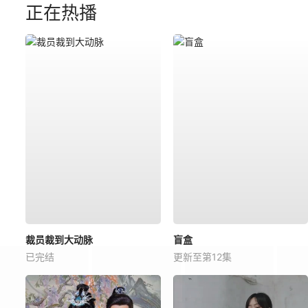
正在热播
裁员裁到大动脉
盲盒
已完结
更新至第12集