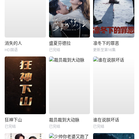
消失的人
盛夏芬德拉
凛冬下的罪恶
HD国语
已完结
更新至第16集
狂神下山
裁员裁到大动脉
谁在说朕坏话
已完结
已完结
已完结