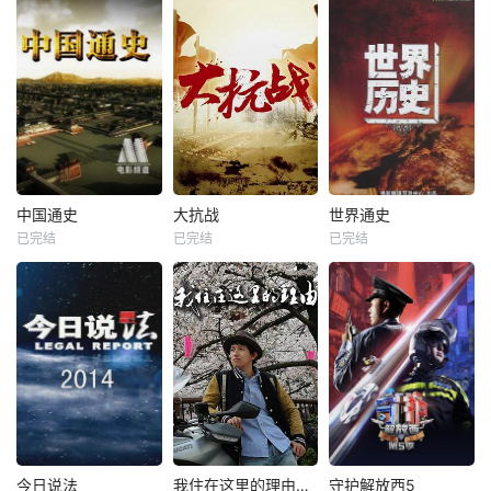
中国通史
大抗战
世界通史
已完结
已完结
已完结
今日说法
我住在这里的理由第一季
守护解放西5