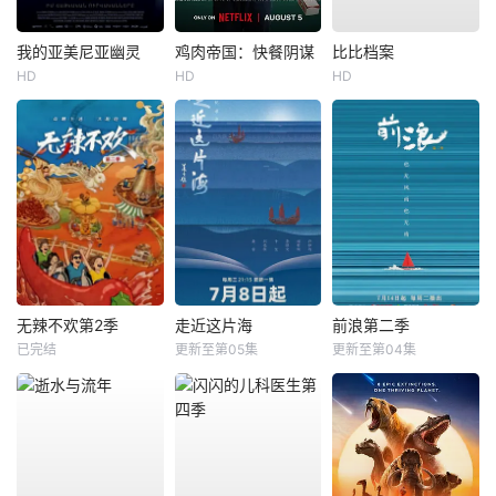
我的亚美尼亚幽灵
鸡肉帝国：快餐阴谋
比比档案
HD
HD
HD
无辣不欢第2季
走近这片海
前浪第二季
已完结
更新至第05集
更新至第04集