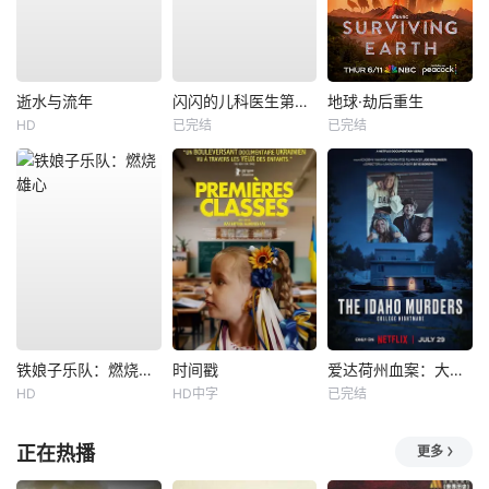
逝水与流年
闪闪的儿科医生第四季
地球·劫后重生
HD
已完结
已完结
铁娘子乐队：燃烧雄心
时间戳
爱达荷州血案：大学梦魇
HD
HD中字
已完结
正在热播
更多