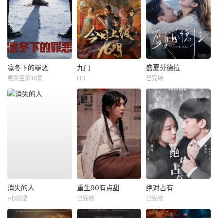
凛冬下的罪恶
九门
盛夏芬德拉
更新至第16集
HD
已完结
消失的人
重生90有点甜
绝对占有
HD国语
已完结
已完结