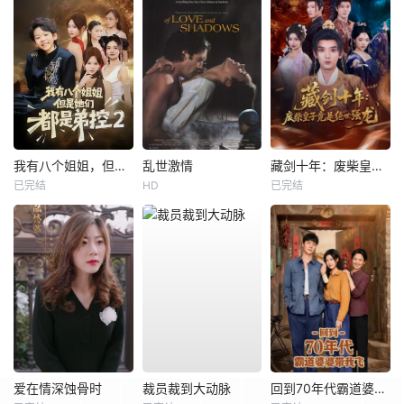
我有八个姐姐，但是他们都是弟控2
乱世激情
藏剑十年：废柴皇子竟是绝世强龙
已完结
HD
已完结
爱在情深蚀骨时
裁员裁到大动脉
回到70年代霸道婆婆带我飞