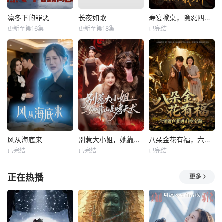
凛冬下的罪恶
长夜如歌
寿宴掀桌，隐忍四年我封神
更新至第16集
更新至第18集
已完结
风从海底来
别惹大小姐，她靠山是哮天犬
八朵金花有福，六零猎户爹进山挖宝藏
已完结
已完结
已完结
正在热播
更多