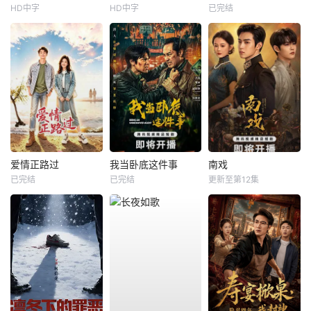
HD中字
HD中字
已完结
爱情正路过
我当卧底这件事
南戏
已完结
已完结
更新至第12集