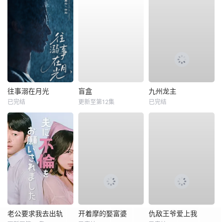
往事溺在月光
盲盒
九州龙主
已完结
更新至第12集
已完结
老公要求我去出轨
开着摩的娶富婆
仇敌王爷爱上我