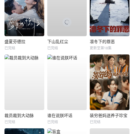
盛夏芬德拉
下山乱红尘
凛冬下的罪恶
已完结
已完结
更新至第18集
裁员裁到大动脉
谁在说朕坏话
装穷爸妈送养子珍宝
已完结
已完结
已完结